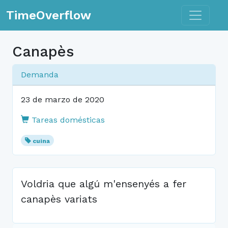
Toggle n
TimeOverflow
Canapès
Demanda
23 de marzo de 2020
Tareas domésticas
cuina
Voldria que algú m'ensenyés a fer
canapès variats