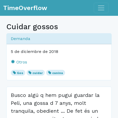
Toggle n
TimeOverflow
Cuidar gossos
Demanda
5 de diciembre de 2018
Otros
Gos
cuidar
canina
Busco algú q hem pugui guardar la
Peli, una gossa d 7 anys, molt
tranquila, obedient ... De fet és un