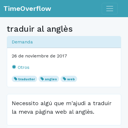
Toggle n
TimeOverflow
traduir al anglès
Demanda
26 de noviembre de 2017
Otros
traductor
angles
web
Necessito algú que m'ajudi a traduir
la meva pàgina web al anglès.