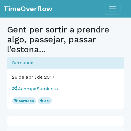
Toggle n
TimeOverflow
Gent per sortir a prendre
algo, passejar, passar
l'estona...
Demanda
26 de abril de 2017
Acompañamiento
sortides
oci