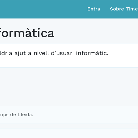
Entra
Sobre Tim
formàtica
ldria ajut a nivell d'usuari informàtic.
ps de Lleida.