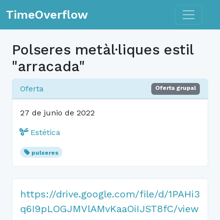
Toggle n
TimeOverflow
Polseres metàl·liques estil
"arracada"
Oferta
Oferta grupal
27 de junio de 2022
Estética
pulseres
https://drive.google.com/file/d/1PAHi3
q6I9pLOGJMVlAMvKaaOiIJST8fC/view