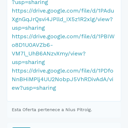
?usp=sharing
https://drive.google.com/file/d/1PAdu
XgnGqJrQsvi4JPlld_IX5z1R2xlg/view?
usp=sharing
https://drive.google.com/file/d/1PBIW
o8D1U0AVZb6-
VM7l_UhB6ANzvXmy/view?
usp=sharing
https://drive.google.com/file/d/1PDfo
NnBHiMPlj4UU2NobpJ5VhRDivAdA/vi
ew?usp=sharing
Esta Oferta pertenece a Nius Pitroig.