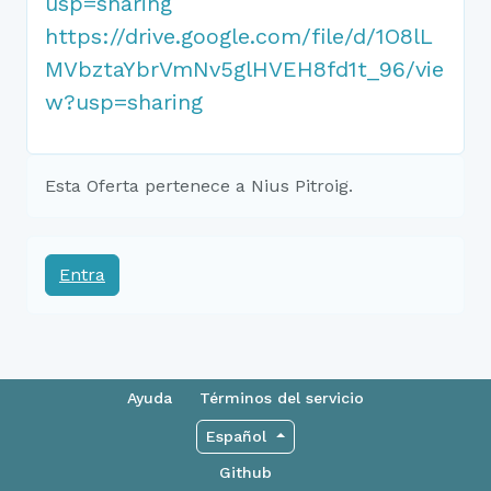
usp=sharing
https://drive.google.com/file/d/1O8lL
MVbztaYbrVmNv5glHVEH8fd1t_96/vie
w?usp=sharing
Esta Oferta pertenece a Nius Pitroig.
Entra
Ayuda
Términos del servicio
Español
Github