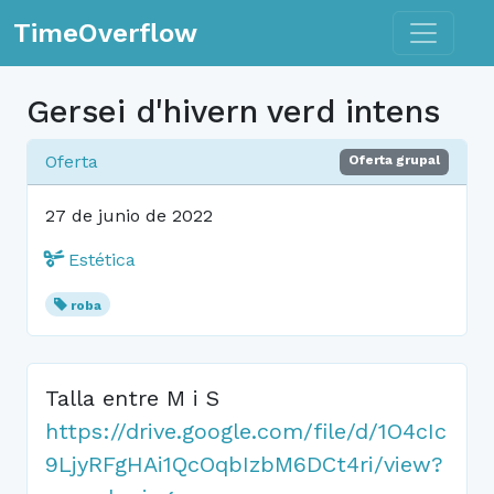
Toggle n
TimeOverflow
Gersei d'hivern verd intens
Oferta
Oferta grupal
27 de junio de 2022
Estética
roba
Talla entre M i S
https://drive.google.com/file/d/1O4cIc
9LjyRFgHAi1QcOqbIzbM6DCt4ri/view?