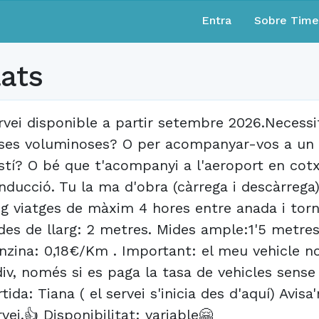
Entra
Sobre Tim
lats
rvei disponible a partir setembre 2026.Necessi
ses voluminoses? O per acompanyar-vos a un 
stí? O bé que t'acompanyi a l'aeroport en cotxe
nducció. Tu la ma d'obra (càrrega i descàrrega
ig viatges de màxim 4 hores entre anada i torn
des de llarg: 2 metres. Mides ample:1'5 metres
nzina: 0,18€/Km . Important: el meu vehicle no
div, només si es paga la tasa de vehicles sens
rtida: Tiana ( el servei s'inicia des d'aquí) Av
rvei.👍 Disponibilitat: variable🤗