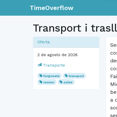
TimeOverflow
Transport i trasl
Oferta
Se
co
2 de agosto de 2026
de
Transporte
co
Fa
furgoneta
transport
runner
cotxe
Mi
be
a 
so
se