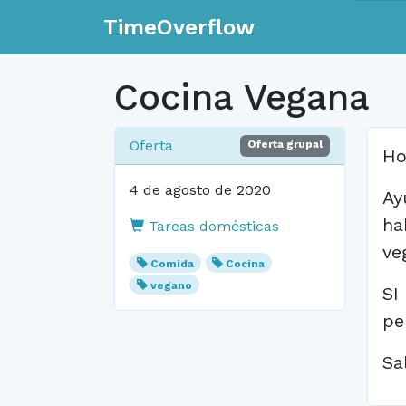
TimeOverflow
Cocina Vegana
Oferta
Oferta grupal
Ho
4 de agosto de 2020
Ay
ha
Tareas domésticas
ve
Comida
Cocina
vegano
SI
pe
Sa