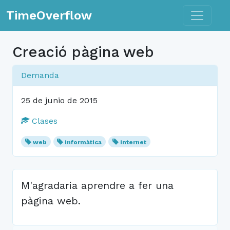
Toggle n
TimeOverflow
Creació pàgina web
Demanda
25 de junio de 2015
Clases
web
informàtica
internet
M'agradaria aprendre a fer una
pàgina web.