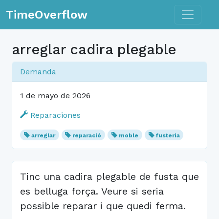
Toggle n
TimeOverflow
arreglar cadira plegable
Demanda
1 de mayo de 2026
Reparaciones
arreglar
reparació
moble
fusteria
Tinc una cadira plegable de fusta que
es belluga força. Veure si seria
possible reparar i que quedi ferma.