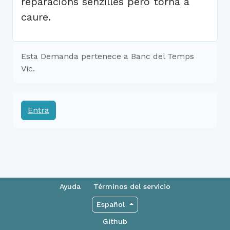
reparacions senzilles però torna a
caure.
Esta Demanda pertenece a Banc del Temps
Vic.
Entra
Ayuda
Términos del servicio
Español
Github