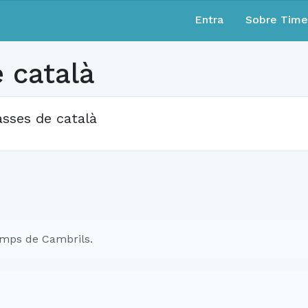
Entra
Sobre Tim
 català
asses de català
mps de Cambrils.