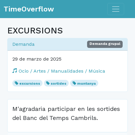
Toggle n
TimeOverflow
EXCURSIONS
Demanda
Demanda grupal
29 de marzo de 2025
Ocio / Artes / Manualidades / Música
excursions
sortides
muntanya
M'agradaria participar en les sortides
del Banc del Temps Cambrils.