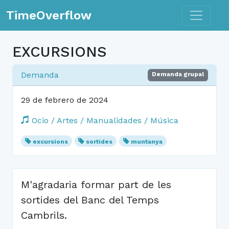
Toggle n
TimeOverflow
EXCURSIONS
Demanda
Demanda grupal
29 de febrero de 2024
Ocio / Artes / Manualidades / Música
excursions
sortides
muntanya
M'agradaria formar part de les
sortides del Banc del Temps
Cambrils.