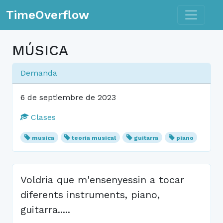
Toggle n
TimeOverflow
MÚSICA
Demanda
6 de septiembre de 2023
Clases
musica
teoria musical
guitarra
piano
Voldria que m'ensenyessin a tocar
diferents instruments, piano,
guitarra.....