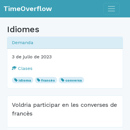
Toggle n
TimeOverflow
Idiomes
Demanda
3 de julio de 2023
Clases
idioma
francès
conversa
Voldria participar en les converses de
francès