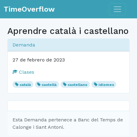
Toggle n
TimeOverflow
Aprendre català i castellano
Demanda
27 de febrero de 2023
Clases
català
castellà
castellano
idiomes
Esta Demanda pertenece a Banc del Temps de
Calonge i Sant Antoni.