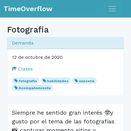
Toggle n
TimeOverflow
Fotografia
Demanda
12 de octubre de 2020
Clases
fotografia
habilidades
asesoria
Acompañamiento
Siempre he sentido gran interés 🤓y
gusto por el tema de las fotografías
📸 capturar momento sitios y