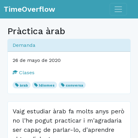
Toggle n
TimeOverflow
Pràctica àrab
Demanda
26 de mayo de 2020
Clases
àrab
Idiomes
conversa
Vaig estudiar àrab fa molts anys però
no l'he pogut practicar i m'agradaria
ser capaç de parlar-lo, d'aprendre