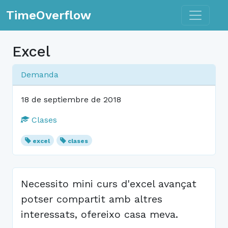
Toggle n
TimeOverflow
Excel
Demanda
18 de septiembre de 2018
Clases
excel
clases
Necessito mini curs d'excel avançat
potser compartit amb altres
interessats, ofereixo casa meva.