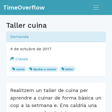
Toggle n
TimeOverflow
Taller cuina
Demanda
4 de octubre de 2017
Clases
cuina
Ajudar a cuinar
taller
Realitzem un taller de cuina per
aprendre a cuinar de forma bàsica un
cop a la setmana e. Ens caldria una